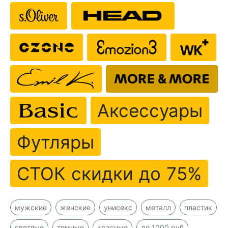
Аксессуары
Футляры
СТОК скидки до 75%
мужские
женские
унисекс
металл
пластик
светлые
темные
красные
до 1000 руб