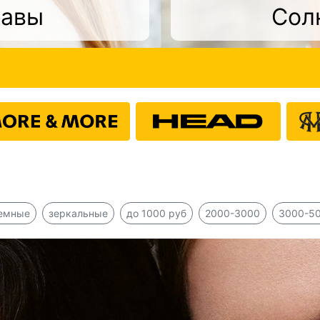
равы
Сол
емные
зеркальные
до 1000 руб
2000-3000
3000-5