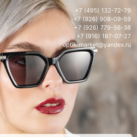
+7 (495) 132-72-79
+7 (926) 908-09-59
+7 (926) 779-56-38
+7 (916) 187-07-27
optik-market@yandex.ru